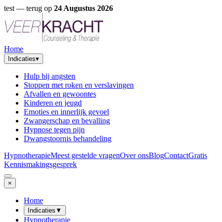
test
— terug op
24 Augustus 2026
Home
Indicaties
▾
Hulp bij angsten
Stoppen met roken en verslavingen
Afvallen en gewoontes
Kinderen en jeugd
Emoties en innerlijk gevoel
Zwangerschap en bevalling
Hypnose tegen pijn
Dwangstoornis behandeling
Hypnotherapie
Meest gestelde vragen
Over ons
Blog
Contact
Gratis
Kennismakingsgesprek
×
Home
Indicaties
▼
Hypnotherapie