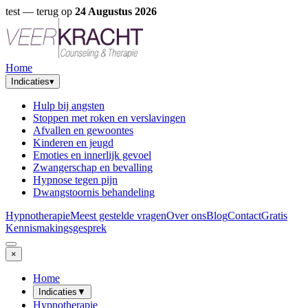
test
— terug op
24 Augustus 2026
Home
Indicaties
▾
Hulp bij angsten
Stoppen met roken en verslavingen
Afvallen en gewoontes
Kinderen en jeugd
Emoties en innerlijk gevoel
Zwangerschap en bevalling
Hypnose tegen pijn
Dwangstoornis behandeling
Hypnotherapie
Meest gestelde vragen
Over ons
Blog
Contact
Gratis
Kennismakingsgesprek
×
Home
Indicaties
▼
Hypnotherapie