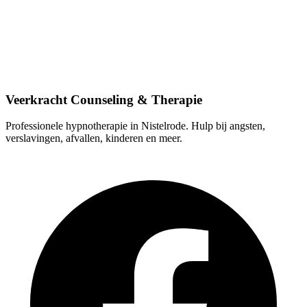
Contactgegevens
Lindestraat 9, 5388 HT Nistelrode
0412-613103
info@veerkrachtcounseling.nl
Veerkracht Counseling & Therapie
Professionele hypnotherapie in Nistelrode. Hulp bij angsten,
verslavingen, afvallen, kinderen en meer.