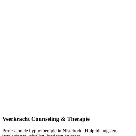
Bericht
*
Verstuur bericht
Verwante pagina's
›
Angsten
›
Afvallen
›
Kinderen en jeugd
›
Emoties
›
Zwangerschap en bevalling
›
Stoppen met roken (artikel)
Contactgegevens
Lindestraat 9, 5388 HT Nistelrode
0412-613103
info@veerkrachtcounseling.nl
Veerkracht Counseling & Therapie
Professionele hypnotherapie in Nistelrode. Hulp bij angsten,