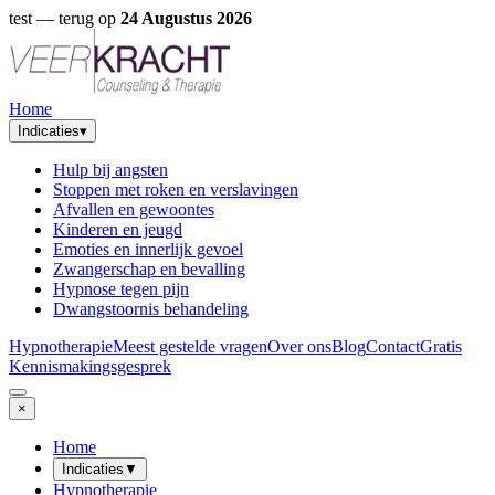
test
— terug op
24 Augustus 2026
Home
Indicaties
▾
Hulp bij angsten
Stoppen met roken en verslavingen
Afvallen en gewoontes
Kinderen en jeugd
Emoties en innerlijk gevoel
Zwangerschap en bevalling
Hypnose tegen pijn
Dwangstoornis behandeling
Hypnotherapie
Meest gestelde vragen
Over ons
Blog
Contact
Gratis
Kennismakingsgesprek
×
Home
Indicaties
▼
Hypnotherapie