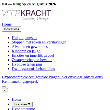
test
— terug op
24 Augustus 2026
Home
Indicaties
▾
Hulp bij angsten
Stoppen met roken en verslavingen
Afvallen en gewoontes
Kinderen en jeugd
Emoties en innerlijk gevoel
Zwangerschap en bevalling
Hypnose tegen pijn
Dwangstoornis behandeling
Hypnotherapie
Meest gestelde vragen
Over ons
Blog
Contact
Gratis
Kennismakingsgesprek
×
Home
Indicaties
▼
Hypnotherapie