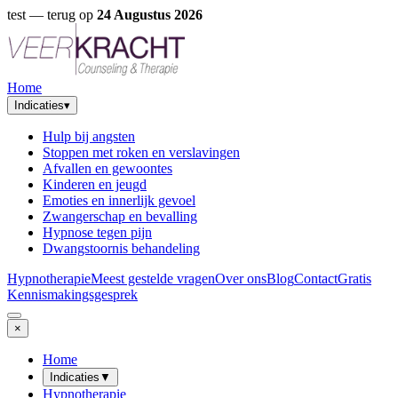
test
— terug op
24 Augustus 2026
Home
Indicaties
▾
Hulp bij angsten
Stoppen met roken en verslavingen
Afvallen en gewoontes
Kinderen en jeugd
Emoties en innerlijk gevoel
Zwangerschap en bevalling
Hypnose tegen pijn
Dwangstoornis behandeling
Hypnotherapie
Meest gestelde vragen
Over ons
Blog
Contact
Gratis
Kennismakingsgesprek
×
Home
Indicaties
▼
Hypnotherapie