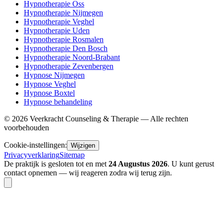
Hypnotherapie Oss
Hypnotherapie Nijmegen
Hypnotherapie Veghel
Hypnotherapie Uden
Hypnotherapie Rosmalen
Hypnotherapie Den Bosch
Hypnotherapie Noord-Brabant
Hypnotherapie Zevenbergen
Hypnose Nijmegen
Hypnose Veghel
Hypnose Boxtel
Hypnose behandeling
©
2026
Veerkracht Counseling & Therapie — Alle rechten
voorbehouden
Cookie-instellingen:
Wijzigen
Privacyverklaring
Sitemap
De praktijk is gesloten tot en met
24 Augustus 2026
. U kunt gerust
contact opnemen — wij reageren zodra wij terug zijn.