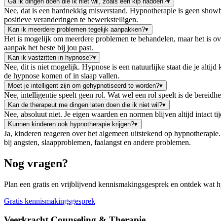
Ga ik dingen doen die ik niet wil, zoals een kip nadoen?
▾
Nee, dat is een hardnekkig misverstand. Hypnotherapie is geen showb
positieve veranderingen te bewerkstelligen.
Kan ik meerdere problemen tegelijk aanpakken?
▾
Het is mogelijk om meerdere problemen te behandelen, maar het is ove
aanpak het beste bij jou past.
Kan ik vastzitten in hypnose?
▾
Nee, dit is niet mogelijk. Hypnose is een natuurlijke staat die je altij
de hypnose komen of in slaap vallen.
Moet je intelligent zijn om gehypnotiseerd te worden?
▾
Nee, intelligentie speelt geen rol. Wat wel een rol speelt is de berei
Kan de therapeut me dingen laten doen die ik niet wil?
▾
Nee, absoluut niet. Je eigen waarden en normen blijven altijd intact ti
Kunnen kinderen ook hypnotherapie krijgen?
▾
Ja, kinderen reageren over het algemeen uitstekend op hypnotherapie
bij angsten, slaapproblemen, faalangst en andere problemen.
Nog vragen?
Plan een gratis en vrijblijvend kennismakingsgesprek en ontdek wat 
Gratis kennismakingsgesprek
Veerkracht Counseling & Therapie