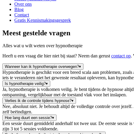
Over ons
Blog
Contact
Gratis Kennismakingsgesprek
Meest gestelde vragen
Alles wat u wilt weten over hypnotherapie
Heeft u een vraag die hier niet bij staat? Neem dan gerust
contact op
.
Wanneer kan ik hypnotherapie overwegen?
▾
Hypnotherapie is geschikt voor een breed scala aan problemen, zoals
iets te veranderen niet het gewenste resultaat opleveren, kan hypnother
Is hypnotherapie veilig?
▾
Ja, hypnotherapie is volkomen veilig. Je bent tijdens de hypnose altij
ontspanning, vergelijkbaar met de toestand vlak voor het inslapen.
Verlies ik de controle tijdens hypnose?
▾
Nee, absoluut niet. Je behoudt altijd de volledige controle over jezelf
zelf beëindigen.
Hoe lang duurt een sessie?
▾
Een sessie duurt gemiddeld anderhalf tot twee uur. De eerste sessie is
zijn 3 tot 5 sessies voldoende.