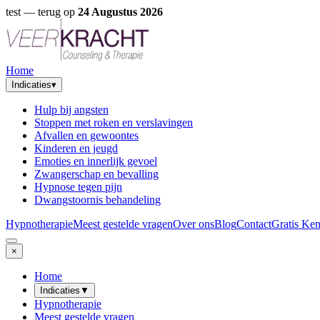
test
— terug op
24 Augustus 2026
Home
Indicaties
▾
Hulp bij angsten
Stoppen met roken en verslavingen
Afvallen en gewoontes
Kinderen en jeugd
Emoties en innerlijk gevoel
Zwangerschap en bevalling
Hypnose tegen pijn
Dwangstoornis behandeling
Hypnotherapie
Meest gestelde vragen
Over ons
Blog
Contact
Gratis Ke
×
Home
Indicaties
▼
Hypnotherapie
Meest gestelde vragen