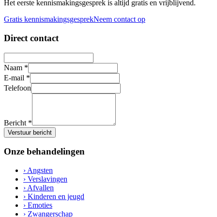
Het eerste kennismakingsgesprek is altijd gratis en vrijblijvend.
Gratis kennismakingsgesprek
Neem contact op
Direct contact
Naam
*
E-mail
*
Telefoon
Bericht
*
Verstuur bericht
Onze behandelingen
›
Angsten
›
Verslavingen
›
Afvallen
›
Kinderen en jeugd
›
Emoties
›
Zwangerschap