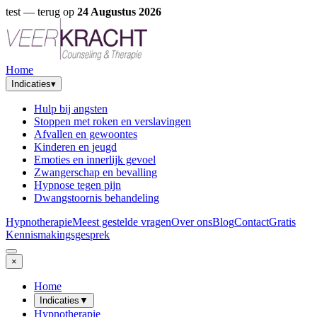
test
— terug op
24 Augustus 2026
Home
Indicaties
▾
Hulp bij angsten
Stoppen met roken en verslavingen
Afvallen en gewoontes
Kinderen en jeugd
Emoties en innerlijk gevoel
Zwangerschap en bevalling
Hypnose tegen pijn
Dwangstoornis behandeling
Hypnotherapie
Meest gestelde vragen
Over ons
Blog
Contact
Gratis
Kennismakingsgesprek
×
Home
Indicaties
▼
Hypnotherapie