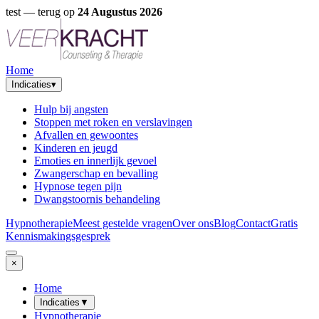
test
— terug op
24 Augustus 2026
Home
Indicaties
▾
Hulp bij angsten
Stoppen met roken en verslavingen
Afvallen en gewoontes
Kinderen en jeugd
Emoties en innerlijk gevoel
Zwangerschap en bevalling
Hypnose tegen pijn
Dwangstoornis behandeling
Hypnotherapie
Meest gestelde vragen
Over ons
Blog
Contact
Gratis
Kennismakingsgesprek
×
Home
Indicaties
▼
Hypnotherapie