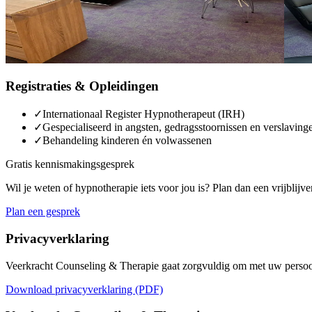
Registraties & Opleidingen
✓
Internationaal Register Hypnotherapeut (IRH)
✓
Gespecialiseerd in angsten, gedragsstoornissen en verslaving
✓
Behandeling kinderen én volwassenen
Gratis kennismakingsgesprek
Wil je weten of hypnotherapie iets voor jou is? Plan dan een vrijblij
Plan een gesprek
Privacyverklaring
Veerkracht Counseling & Therapie gaat zorgvuldig om met uw pers
Download privacyverklaring (PDF)