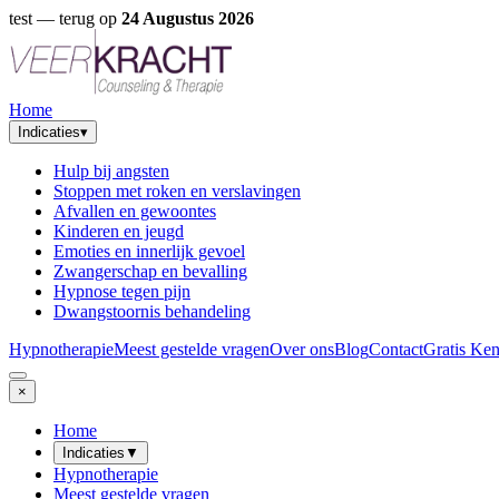
test
— terug op
24 Augustus 2026
Home
Indicaties
▾
Hulp bij angsten
Stoppen met roken en verslavingen
Afvallen en gewoontes
Kinderen en jeugd
Emoties en innerlijk gevoel
Zwangerschap en bevalling
Hypnose tegen pijn
Dwangstoornis behandeling
Hypnotherapie
Meest gestelde vragen
Over ons
Blog
Contact
Gratis Ke
×
Home
Indicaties
▼
Hypnotherapie
Meest gestelde vragen