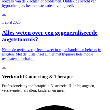
oorzaak van de klachten of problemen. Ontdek de kracht van
hypnotherapie: het mooiste cadeau voor jezelf.
→
1 april 2025
Alles weten over een gegeneraliseerde
angststoornis?
Neem de regie over je leven weer in eigen handen en beheers je
angsten. Met de juiste inzet zijn er met hypnose hele mooie
resultaten te behalen.
→
Veerkracht Counseling & Therapie
Professionele hypnotherapie in Nistelrode. Hulp bij angsten,
verslavingen, afvallen, kinderen en meer.