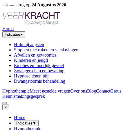
test
— terug op
24 Augustus 2026
Home
Indicaties
▾
Hulp bij angsten
Stoppen met roken en verslavingen
Afvallen en gewoontes
Kinderen en jeugd
Emoties en innerlijk gevoel
Zwangerschap en bevalling
Hypnose tegen pijn
Dwangstoornis behandeling
Hypnotherapie
Meest gestelde vragen
Over ons
Blog
Contact
Gratis
Kennismakingsgesprek
×
Home
Indicaties
▼
Hypnotherapie