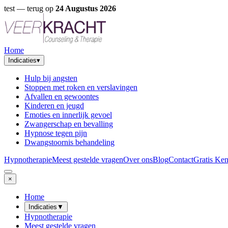
test
— terug op
24 Augustus 2026
Home
Indicaties
▾
Hulp bij angsten
Stoppen met roken en verslavingen
Afvallen en gewoontes
Kinderen en jeugd
Emoties en innerlijk gevoel
Zwangerschap en bevalling
Hypnose tegen pijn
Dwangstoornis behandeling
Hypnotherapie
Meest gestelde vragen
Over ons
Blog
Contact
Gratis Ke
×
Home
Indicaties
▼
Hypnotherapie
Meest gestelde vragen