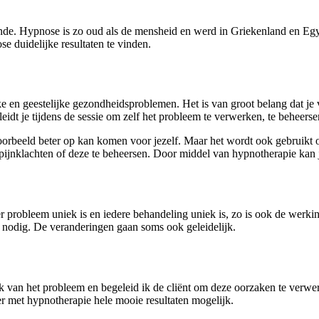
unde. Hypnose is zo oud als de mensheid en werd in Griekenland en Egyp
e duidelijke resultaten te vinden.
jke en geestelijke gezondheidsproblemen. Het is van groot belang dat j
idt je tijdens de sessie om zelf het probleem te verwerken, te beheersen
voorbeeld beter op kan komen voor jezelf. Maar het wordt ook gebruikt
pijnklachten of deze te beheersen. Door middel van hypnotherapie kan j
er probleem uniek is en iedere behandeling uniek is, zo is ook de werki
d nodig. De veranderingen gaan soms ook geleidelijk.
ak van het probleem en begeleid ik de cliënt om deze oorzaken te verwer
r met hypnotherapie hele mooie resultaten mogelijk.