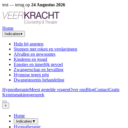
test
— terug op
24 Augustus 2026
Home
Indicaties
▾
Hulp bij angsten
Stoppen met roken en verslavingen
Afvallen en gewoontes
Kinderen en jeugd
Emoties en innerlijk gevoel
Zwangerschap en bevalling
Hypnose tegen pijn
Dwangstoornis behandeling
Hypnotherapie
Meest gestelde vragen
Over ons
Blog
Contact
Gratis
Kennismakingsgesprek
×
Home
Indicaties
▼
Hypnotherapie